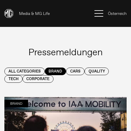
Media & MG Life
Österreich
Pressemeldungen
ALL CATEGORIES
BRAND
CARS
QUALITY
TECH
CORPORATE
BRAND