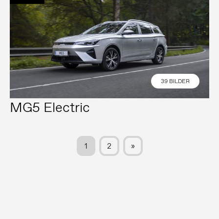
39 BILDER
MG5 Electric
1
2
»