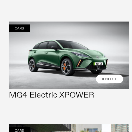
CARS
8 BILDER
MG4 Electric XPOWER
CARS