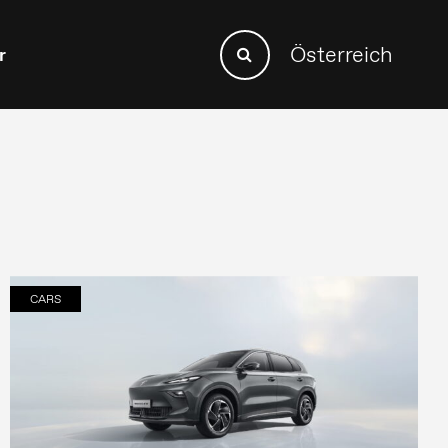
Search
Österreich
r
Search
for:
CARS