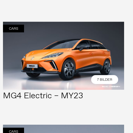
CARS
7 BILDER
MG4 Electric – MY23
CARS