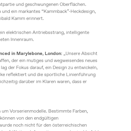
ontpartie und geschwungenen Oberflächen.
ren und ein markantes “Kammback”-Heckdesign,
ibald Kamm erinnert.
n elektrischen Antriebsstrang, intelligente
teten Innenraum.
nced in Marylebone, London
: „Unsere Absicht
haffen, der ein mutiges und wegweisendes neues
lag der Fokus darauf, ein Design zu entwickeln,
e reflektiert und die sportliche Linienführung
ichzeitig darüber im Klaren waren, dass er
ch um Vorserienmodelle. Bestimmte Farben,
 können von den endgültigen
urde noch nicht für den österreichischen