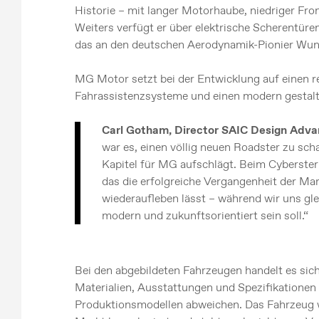
Historie – mit langer Motorhaube, niedriger Fr
Weiters verfügt er über elektrische Scherentü
das an den deutschen Aerodynamik-Pionier Wun
MG Motor setzt bei der Entwicklung auf einen rei
Fahrassistenzsysteme und einen modern gestal
Carl Gotham, Director SAIC Design Adva
war es, einen völlig neuen Roadster zu sc
Kapitel für MG aufschlägt. Beim Cyberster 
das die erfolgreiche Vergangenheit der Mark
wiederaufleben lässt – während wir uns gle
modern und zukunftsorientiert sein soll.“
Bei den abgebildeten Fahrzeugen handelt es si
Materialien, Ausstattungen und Spezifikationen
Produktionsmodellen abweichen. Das Fahrzeug w