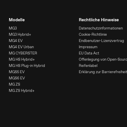
Modelle
Rechtliche Hinweise
MG3
Datenschutzinformationen
MG3 Hybrid+
Cookie-Richtlinie
MG4 EV
Endbenutzer-Lizenzvertrag
MG4 EV Urban
Impressum
MG CYBERSTER
EU Data Act
MG HS Hybrid+
Offenlegung von Open-Sour
MG HS Plug-in Hybrid
Reifenlabel
MGS5 EV
Erklärung zur Barrierefreihei
MGS6 EV
MG ZS
MG ZS Hybrid+