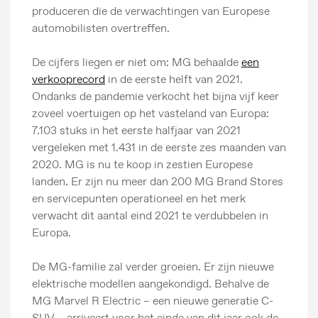
produceren die de verwachtingen van Europese
automobilisten overtreffen.
De cijfers liegen er niet om: MG behaalde
een
verkooprecord
in de eerste helft van 2021.
Ondanks de pandemie verkocht het bijna vijf keer
zoveel voertuigen op het vasteland van Europa:
7.103 stuks in het eerste halfjaar van 2021
vergeleken met 1.431 in de eerste zes maanden van
2020. MG is nu te koop in zestien Europese
landen. Er zijn nu meer dan 200 MG Brand Stores
en servicepunten operationeel en het merk
verwacht dit aantal eind 2021 te verdubbelen in
Europa.
De MG-familie zal verder groeien. Er zijn nieuwe
elektrische modellen aangekondigd. Behalve de
MG Marvel R Electric – een nieuwe generatie C-
SUV – arriveert voor het einde van dit jaar ook de