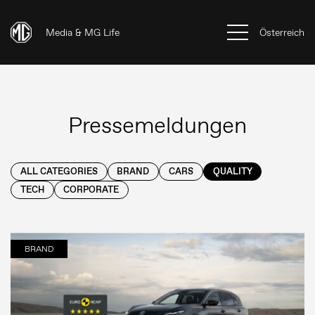
Media & MG Life
Österreich
Pressemeldungen
ALL CATEGORIES
BRAND
CARS
QUALITY
TECH
CORPORATE
BRAND