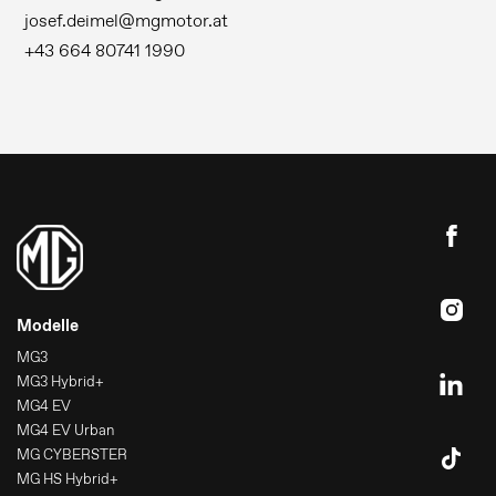
josef.deimel@mgmotor.at
+43 664 80741 1990
Modelle
MG3
MG3 Hybrid+
MG4 EV
MG4 EV Urban
MG CYBERSTER
MG HS Hybrid+