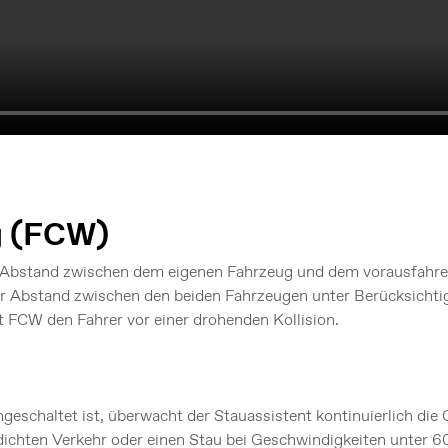
g (FCW)
n Abstand zwischen dem eigenen Fahrzeug und dem vorausfahre
r Abstand zwischen den beiden Fahrzeugen unter Berücksichti
nt FCW den Fahrer vor einer drohenden Kollision.
eschaltet ist, überwacht der Stauassistent kontinuierlich die
chten Verkehr oder einen Stau bei Geschwindigkeiten unter 60