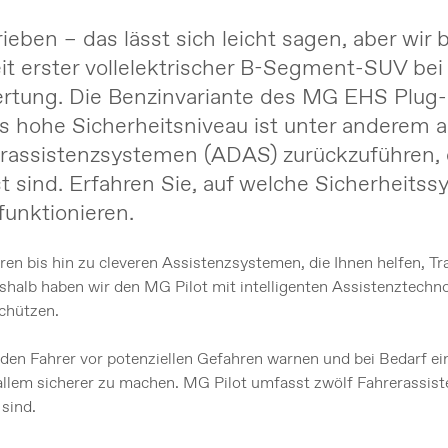
eben – das lässt sich leicht sagen, aber wir
it erster vollelektrischer B-Segment-SUV be
rtung. Die Benzinvariante des MG EHS Plug-i
es hohe Sicherheitsniveau ist unter anderem 
rerassistenzsystemen (ADAS) zurückzuführen,
ind. Erfahren Sie, auf welche Sicherheitssy
unktionieren.
n bis hin zu cleveren Assistenzsystemen, die Ihnen helfen, Tra
eshalb haben wir den MG Pilot mit intelligenten Assistenztechn
schützen.
en Fahrer vor potenziellen Gefahren warnen und bei Bedarf eing
 allem sicherer zu machen. MG Pilot umfasst zwölf Fahrerassis
 sind.