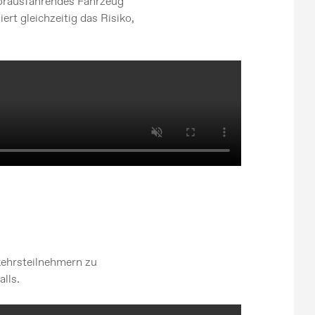
vorausfahrendes Fahrzeug
ert gleichzeitig das Risiko,
kehrsteilnehmern zu
lls.