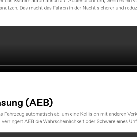
ltet das System automatisch auf Abblendlicht um, wenn es ein 
usnutzen. Das macht das Fahren in der Nacht sicherer und reduzi
msung (AEB)
s Fahrzeug automatisch ab, um eine Kollision mit anderen Ver
verringert AEB die Wahrscheinlichkeit oder Schwere eines Unfa