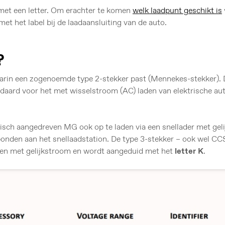
k met een letter. Om erachter te komen
welk laadpunt geschikt is
met het label bij de laadaansluiting van de auto.
?
aarin een zogenoemde type 2-stekker past (Mennekes-stekker). D
ard voor het met wisselstroom (AC) laden van elektrische auto’
isch aangedreven MG ook op te laden via een snellader met gel
rbonden aan het snellaadstation. De type 3-stekker – ook wel C
den met gelijkstroom en wordt aangeduid met het
letter K
.