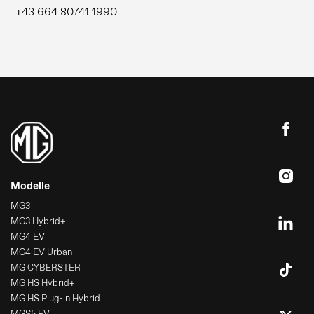
+43 664 80741 1990
Modelle
MG3
MG3 Hybrid+
MG4 EV
MG4 EV Urban
MG CYBERSTER
MG HS Hybrid+
MG HS Plug-in Hybrid
MGS5 EV