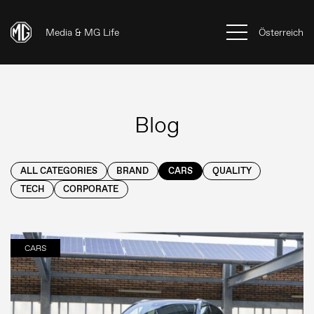
Media & MG Life
Österreich
Blog
ALL CATEGORIES
BRAND
CARS
QUALITY
TECH
CORPORATE
CARS