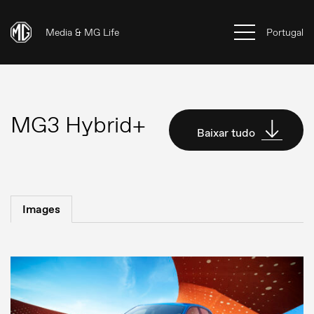
Media & MG Life
Portugal
MG3 Hybrid+
Baixar tudo
Images