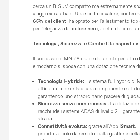
cerca un B-SUV compatto ma estremamente spazio
viaggi extraurbani. Una scelta di valore, conferma
65% dei clienti
ha optato per l’allestimento to
per l’eleganza del
colore nero
, scelto da circa un
Tecnologia, Sicurezza e Comfort: la risposta 
Il successo di MG ZS nasce da un mix perfetto di 
e moderno si sposa con una dotazione tecnica di
Tecnologia Hybrid+:
Il sistema full hybrid di
efficiente, che unisce una componente elettri
garantendo uno straordinario piacere di guida,
Sicurezza senza compromessi:
La dotazione d
racchiude i sistemi ADAS di livello 2+, garante
strada.
Connettività evoluta:
grazie all’App
iSmart
, 
proprio veicolo da remoto: dalla gestione della