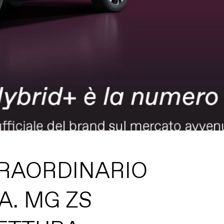
RAORDINARIO
IA. MG ZS