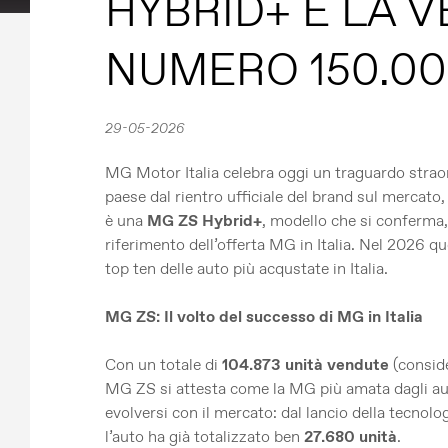
HYBRID+ È LA 
NUMERO 150.00
29-05-2026
MG Motor Italia celebra oggi un traguardo straor
paese dal rientro ufficiale del brand sul mercat
è una
MG ZS Hybrid+
, modello che si conferma,
riferimento dell’offerta MG in Italia. Nel 2026 q
top ten delle auto più acqustate in Italia.
MG ZS: Il volto del successo di MG in Italia
Con un totale di
104.873 unità vendute
(conside
MG ZS si attesta come la MG più amata dagli aut
evolversi con il mercato: dal lancio della tecnolo
l’auto ha già totalizzato ben
27.680 unità
.