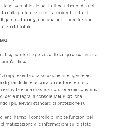
so, versatile sia nel traffico urbano che nei
ta dalla preferenza degli acquirenti: oltre il
p di gamma
Luxury
, con una netta predilezione
 terzo del totale.
è MG
stile, comfort e potenza. Il design accattivante
 prim’ordine:
 MG rappresenta una soluzione intelligente ed
ca di grandi dimensioni a un motore termico,
 reattività e una drastica riduzione dei consumi.
i serie integra la console
MG Pilot
, che
ndo i più elevati standard di protezione su
i clienti hanno il controllo di molte funzioni del
 climatizzazione alle informazioni sullo stato