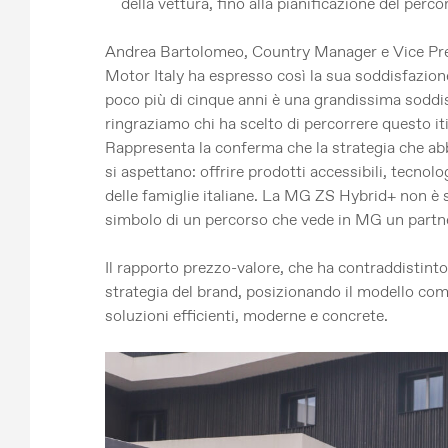
della vettura, fino alla pianificazione del perc
Andrea Bartolomeo, Country Manager e Vice Pre
Motor Italy ha espresso così la sua soddisfazio
poco più di cinque anni è una grandissima soddis
ringraziamo chi ha scelto di percorrere questo it
Rappresenta la conferma che la strategia che abbia
si aspettano: offrire prodotti accessibili, tecnolo
delle famiglie italiane. La MG ZS Hybrid+ non è 
simbolo di un percorso che vede in MG un partner 
Il rapporto prezzo-valore, che ha contraddistinto
strategia del brand, posizionando il modello com
soluzioni efficienti, moderne e concrete.