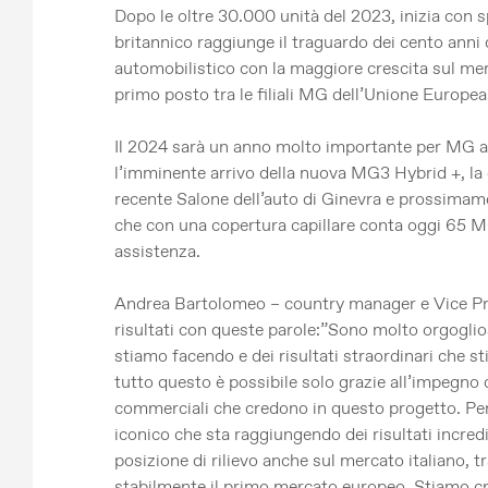
Dopo le oltre 30.000 unità del 2023, inizia con sp
britannico raggiunge il traguardo dei cento anni 
automobilistico con la maggiore crescita sul mer
primo posto tra le filiali MG dell’Unione Europea
Il 2024 sarà un anno molto importante per MG 
l’imminente arrivo della nuova MG3 Hybrid +, la c
recente Salone dell’auto di Ginevra e prossimame
che con una copertura capillare conta oggi 65 MG
assistenza.
Andrea Bartolomeo – country manager e Vice Pr
risultati con queste parole:”Sono molto orgogl
stiamo facendo e dei risultati straordinari che 
tutto questo è possibile solo grazie all’impegno
commerciali che credono in questo progetto. Pe
iconico che sta raggiungendo dei risultati incredi
posizione di rilievo anche sul mercato italiano, 
stabilmente il primo mercato europeo. Stiamo c