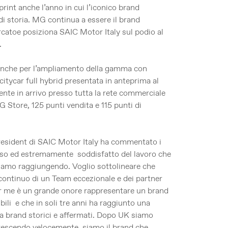
rint anche l’anno in cui l’iconico brand
di storia. MG continua a essere il brand
catoe posiziona SAIC Motor Italy sul podio al
.
anche per l’ampliamento della gamma con
itycar full hybrid presentata in anteprima al
nte in arrivo presso tutta la rete commerciale
 Store, 125 punti vendita e 115 punti di
esident di SAIC Motor Italy ha commentato i
ioso ed estremamente soddisfatto del lavoro che
stiamo raggiungendo. Voglio sottolineare che
 continuo di un Team eccezionale e dei partner
r me è un grande onore rappresentare un brand
bili e che in soli tre anni ha raggiunto una
tra brand storici e affermati. Dopo UK siamo
rescendo velocemente, siamo il brand che