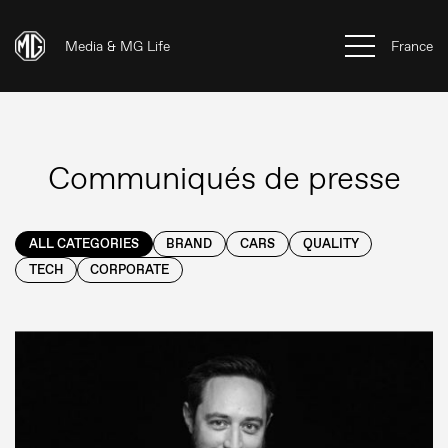
Media & MG Life
France
Communiqués de presse
ALL CATEGORIES
BRAND
CARS
QUALITY
TECH
CORPORATE