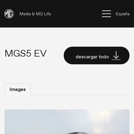
Media & MG Life
España
MGS5 EV
descargar todo
Images