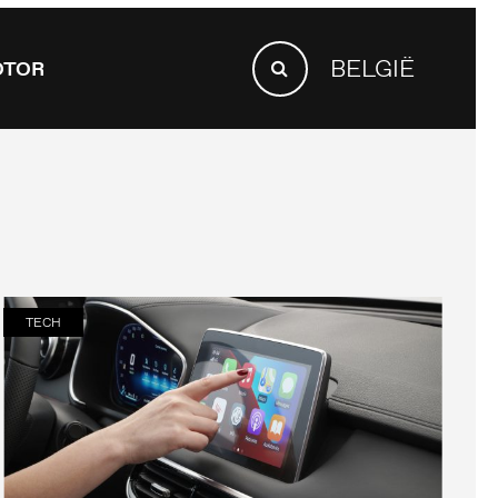
SEARCH
BELGIË
OTOR
FOR:
Search
TECH