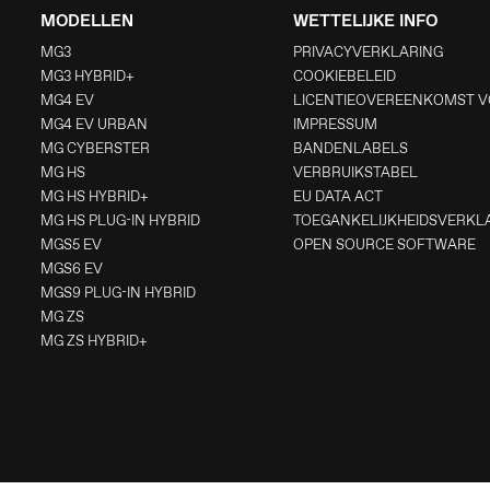
MODELLEN
WETTELIJKE INFO
MG3
PRIVACYVERKLARING
MG3 HYBRID+
COOKIEBELEID
MG4 EV
LICENTIEOVEREENKOMST V
MG4 EV URBAN
IMPRESSUM
MG CYBERSTER
BANDENLABELS
MG HS
VERBRUIKSTABEL
MG HS HYBRID+
EU DATA ACT
MG HS PLUG-IN HYBRID
TOEGANKELIJKHEIDSVERKL
MGS5 EV
OPEN SOURCE SOFTWARE
MGS6 EV
MGS9 PLUG-IN HYBRID
MG ZS
MG ZS HYBRID+