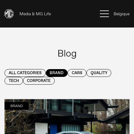
Media & MG Life
Belgique
Blog
ALL CATEGORIES
BRAND
CARS
QUALITY
TECH
CORPORATE
BRAND