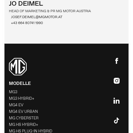
JO DEIMEL
HEAD OF MARKETING & PR MG MOTOR AUSTRIA
JOSEF.DEIMEL@MGMOTOR.AT
+43 664 80741 1990
MODELLE
MG3
MG3 HYBRID+
MG4 EV
MG4 EV URBAN
MG CYBERSTER
MG HS HYBRID+
MG HS PLUG-IN HYBRID