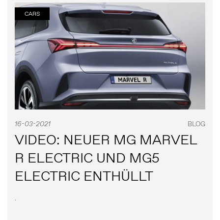
CARS
16-03-2021
BLOG
VIDEO: NEUER MG MARVEL
PRESSEMELDUNGEN
R ELECTRIC UND MG5
BILDERGALERIE
MG MOTOR
ELECTRIC ENTHÜLLT
.