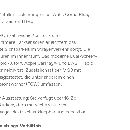
Metallic-Lackierungen zur Wahl: Como Blue,
und Diamond Red.
 MG3 zahlreiche Komfort- und
hintere Parksensoren erleichtern das
e Sichtbarkeit im Straßenverkehr sorgt. Die
uren im Innenraum. Das moderne Dual-Screen-
droid Auto™, Apple CarPlay™ und DAB+ Radio
onnektivität. Zusätzlich ist der MG3 mit
sgestattet, die unter anderem einen
lisionswarner (FCW) umfassen.
Ausstattung: Sie verfügt über 16-Zoll-
Audiosystem mit sechs statt vier
egel elektrisch anklappbar und beheizbar.
istungs-Verhältnis