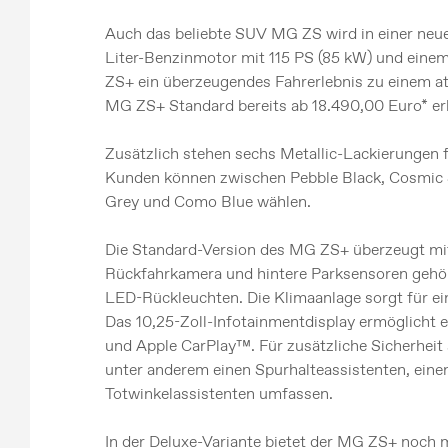
Auch das beliebte SUV MG ZS wird in einer neue
Liter-Benzinmotor mit 115 PS (85 kW) und eine
ZS+ ein überzeugendes Fahrerlebnis zu einem att
MG ZS+ Standard bereits ab 18.490,00 Euro* erh
Zusätzlich stehen sechs Metallic-Lackierungen 
Kunden können zwischen Pebble Black, Cosmic S
Grey und Como Blue wählen.
Die Standard-Version des MG ZS+ überzeugt mit
Rückfahrkamera und hintere Parksensoren gehö
LED-Rückleuchten. Die Klimaanlage sorgt für e
Das 10,25-Zoll-Infotainmentdisplay ermöglicht 
und Apple CarPlay™. Für zusätzliche Sicherheit
unter anderem einen Spurhalteassistenten, eine
Totwinkelassistenten umfassen.
In der Deluxe-Variante bietet der MG ZS+ noch