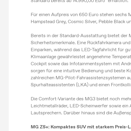
Standard bereits ab 14.990,00 Euro* erhältlich.
Für einen Aufpreis von 650 Euro stehen sechs 
Hampstead Grey, Cosmic Silver, Pebble Black 
Bereits in der Standard-Ausstattung bietet der
Sicherheitsmerkmale. Eine Rückfahrkamera und 
Einparken, während das LED-Tagfahrlicht für gut
Klimaanlage gewährleistet angenehme Temperat
Cockpit sowie das Infotainmentsystem mit An
sorgen für eine intuitive Bedienung und beste K
zahlreichen MG-Pilot-Fahrassistenzsystemen au
Spurhalteassistenten (LKA) und einen Frontkol
Die Comfort-Variante des MG3 bietet noch mehr 
Leichtmetallräder, LED-Scheinwerfer sowie ein 
Lautsprechern. Darüber hinaus sind die Außenspi
MG ZS+: Kompaktes SUV mit starkem Preis-Le