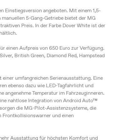
n Einstiegsversion angeboten. Mit einem 1,5-
m manuellen 5-Gang-Getriebe bietet der MG
raktiven Preis. In der Farbe Dover White ist der
ältlich.
für einen Aufpreis von 650 Euro zur Verfügung.
ilver, British Green, Diamond Red, Hampstead
 einer umfangreichen Serienausstattung. Eine
ren ebenso dazu wie LED-Tagfahrlicht und
ine angenehme Temperatur im Fahrzeuginneren.
eine nahtlose Integration von Android Auto™
 sorgen die MG-Pilot-Assistenzsysteme, die
n Frontkollisionswarner und einen
 mehr Ausstattung für höchsten Komfort und