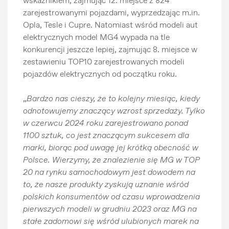
wskaźnikiem, zajmując 12. miejsce z 824
zarejestrowanymi pojazdami, wyprzedzając m.in.
Opla, Tesle i Cupre. Natomiast wśród modeli aut
elektrycznych model MG4 wypada na tle
konkurencji jeszcze lepiej, zajmując 8. miejsce w
zestawieniu TOP10 zarejestrowanych modeli
pojazdów elektrycznych od początku roku.
„
Bardzo nas cieszy, że to kolejny miesiąc, kiedy
odnotowujemy znaczący wzrost sprzedaży. Tylko
w czerwcu 2024 roku zarejestrowano ponad
1100 sztuk, co jest znaczącym sukcesem dla
marki, biorąc pod uwagę jej krótką obecność w
Polsce. Wierzymy, że znalezienie się MG w TOP
20 na rynku samochodowym jest dowodem na
to, że nasze produkty zyskują uznanie wśród
polskich konsumentów od czasu wprowadzenia
pierwszych modeli w grudniu 2023 oraz MG na
stałe zadomowi się wśród ulubionych marek na