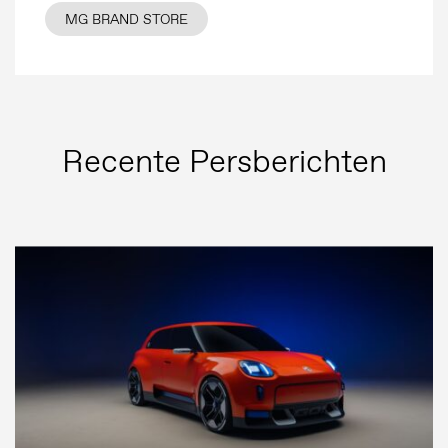
MG BRAND STORE
Persberichten
Beeldbank
MG Motor
Recente Persberichten