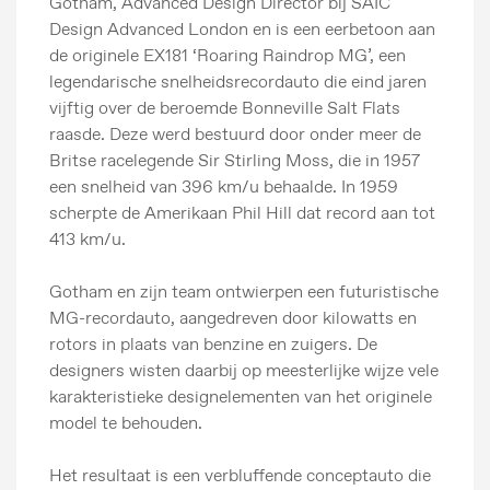
Gotham, Advanced Design Director bij SAIC
Design Advanced London en is een eerbetoon aan
de originele EX181 ‘Roaring Raindrop MG’, een
legendarische snelheidsrecordauto die eind jaren
vijftig over de beroemde Bonneville Salt Flats
raasde. Deze werd bestuurd door onder meer de
Britse racelegende Sir Stirling Moss, die in 1957
een snelheid van 396 km/u behaalde. In 1959
scherpte de Amerikaan Phil Hill dat record aan tot
413 km/u.
Gotham en zijn team ontwierpen een futuristische
MG-recordauto, aangedreven door kilowatts en
rotors in plaats van benzine en zuigers. De
designers wisten daarbij op meesterlijke wijze vele
karakteristieke designelementen van het originele
model te behouden.
Het resultaat is een verbluffende conceptauto die