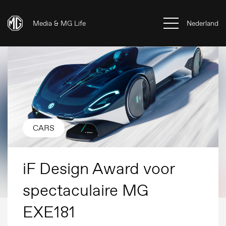
Media & MG Life
Nederland
CARS
iF Design Award voor
spectaculaire MG
EXE181