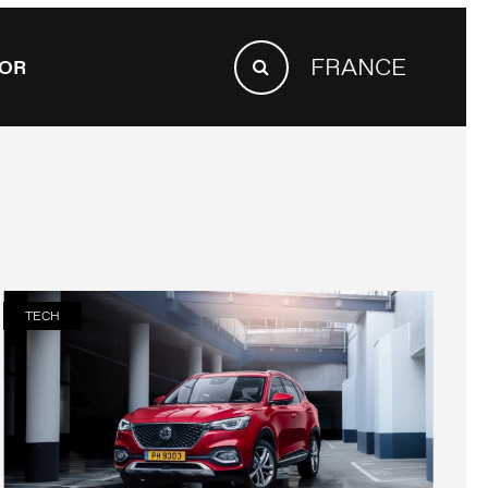
SEARCH
FRANCE
OR
FOR:
Search
TECH