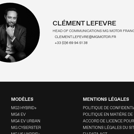
CLÉMENT LEFEVRE
HEAD OF COMMUNICATIONS MG MOTOR FRAN
CLEMENT.LEFEVRE@MGMOTOR.FR
+33 (0)6 69 94 51 38
MODÈLES
MENTIONS LÉGALES
MG3 HYBRID+
POLITIQUE DE CONFIDENTI
MG4 EV
POLITIQUE EN MATIÈRE DE
MG4 EV URBAN
ACCORD DE LICENCE POUR
MG CYBERSTER
MENTIONS LÉGALES DU SI