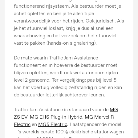
functionerend rijsysteem. Als bestuurder moet je
actief opletten en ben je te allen tijde
verantwoordelijk voor het rijden. Ook juridisch. Als
je het stuurwiel loslaat, krijg je dus al snel een
waarschuwing en het verzoek om het stuurwiel
vast te pakken (hands-on signalering).
De mate waarin Traffic Jam Assistance
functioneert en in hoeverre de bestuurder moet
blijven opletten, wordt ook wel autonoom rijden
level 2 genoemd. Ter vergelijking: pas bij level 5
Persberichten
kan het voertuig volledig zelfstandig rijden en kan
Beeldbank
de bestuurder letterlijk achterover leunen.
MG Motor
Traffic Jam Assistance is standaard voor de
MG
ZS EV
,
MG EHS Plug-in Hybrid
,
MG Marvel R
Electric
en
MG5 Electric
. Laatstgenoemde model
– ’s werelds eerste 100% elektrische stationwagen