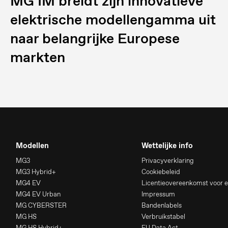
MG IM breidt zijn innovatieve
elektrische modellengamma uit
naar belangrijke Europese
markten
Modellen
Wettelijke info
MG3
Privacyverklaring
MG3 Hybrid+
Cookiebeleid
MG4 EV
Licentieovereenkomst voor e
MG4 EV Urban
Impressum
MG CYBERSTER
Bandenlabels
MG HS
Verbruikstabel
MG HS Hybrid+
EU Data Act