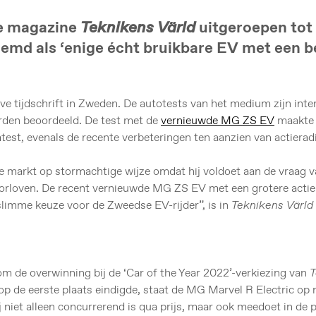
e magazine
Teknikens Värld
uitgeroepen tot 
emd als ‘enige écht bruikbare EV met een be
 tijdschrift in Zweden. De autotests van het medium zijn inten
orden beoordeeld. De test met de
vernieuwde MG ZS EV
maakte 
test, evenals de recente verbeteringen ten aanzien van actierad
markt op stormachtige wijze omdat hij voldoet aan de vraag va
roorloven. De recent vernieuwde MG ZS EV met een grotere actier
slimme keuze voor de Zweedse EV-rijder”, is in
Teknikens Värld
om de overwinning bij de ‘Car of the Year 2022’-verkiezing van
T
de eerste plaats eindigde, staat de MG Marvel R Electric op n
j niet alleen concurrerend is qua prijs, maar ook meedoet in de 