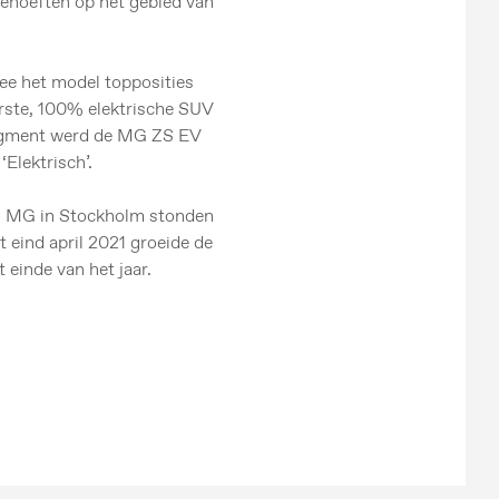
 behoeften op het gebied van
mee het model topposities
erste, 100% elektrische SUV
 segment werd de MG ZS EV
‘Elektrisch’.
an MG in Stockholm stonden
 eind april 2021 groeide de
 einde van het jaar.