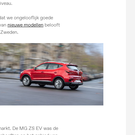
iveau.
dat we ongelooflijk goede
 van
nieuwe modellen
belooft
 Zweden.
-markt. De MG ZS EV was de