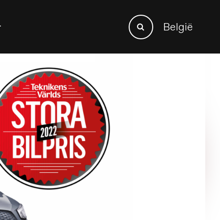
Search
België
r
Search
for: