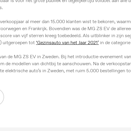
aar is voor het grote publiek en tegelijkertijd voldoet aan alle
s.
te verkoopjaar al meer dan 15.000 klanten wist te bekoren, waar
, Noorwegen en Frankrijk. Bovendien was de MG ZS EV de allere
core van vijf sterren kreeg toebedeeld. Als uitblinker in zijn
 uitgeroepen tot
‘Gezinsauto van het Jaar 2021’
in de categorie 
t van de MG ZS EV in Zweden. Bij het introductie-evenement v
 om de modellen van dichtbij te aanschouwen. Na de verkoopstart
e elektrische auto’s in Zweden, met ruim 5.000 bestellingen tot