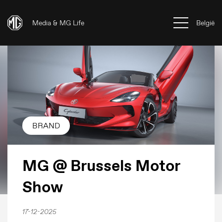
Media & MG Life
België
BRAND
MG @ Brussels Motor
Show
17-12-2025