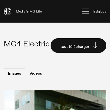
Media & MG Life
Belgique
MG4 Electric
tout télécharger
Images
Videos